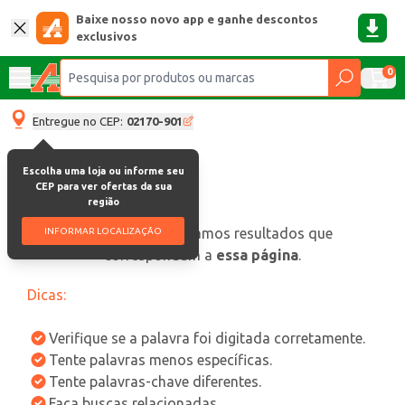
Baixe nosso novo app e ganhe descontos
exclusivos
0
Entregue no CEP:
02170-901
Escolha uma loja ou informe seu
CEP para ver ofertas da sua
região
oops, não encontramos resultados que
INFORMAR LOCALIZAÇÃO
correspondam a
essa página
.
Dicas:
Verifique se a palavra foi digitada corretamente.
Tente palavras menos específicas.
Tente palavras-chave diferentes.
Faça buscas relacionadas.