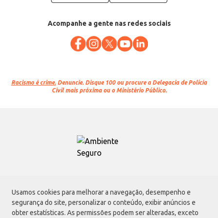
Acompanhe a gente nas redes sociais
Racismo é crime.
Denuncie. Disque 100 ou procure a Delegacia de Polícia
Civil mais próxima ou o Ministério Público.
Atacadão S.A.
Usamos cookies para melhorar a navegação, desempenho e
Avenida Morvan Dias de Figueiredo, 6169, Vila Maria, São Paulo - SP | CEP
segurança do site, personalizar o conteúdo, exibir anúncios e
02170-901 | CNPJ: 75.315.333/0001-09
obter estatísticas. As permissões podem ser alteradas, exceto