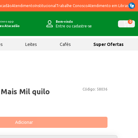
acadão
Atendimento
Institucional
Trabalhe Conosco
Atendimento em Libras
ixe o app
0
Bem-vindo
Entre ou cadastre-se
eu Atacadão
ês
Leites
Cafés
Super Ofertas
Código:
58036
Mais Mil quilo
Adicionar