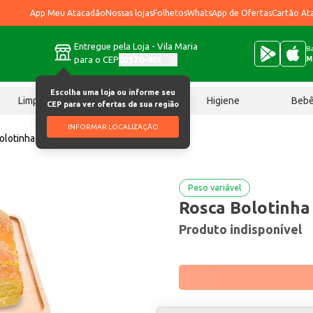
App Meu Atacadão
Nossas lojas
Folhetos
WhatsApp de Ofertas
Cartão At
Entregue pela Loja - Vila Maria
Ba
para o CEP
02170-901
M
Escolha uma loja ou informe seu
Limpeza
Chocolates
Higiene
Beb
CEP para ver ofertas da sua região
INFORMAR LOCALIZAÇÃO
olotinha Mais Mil quilo
Peso variável
Rosca Bolotinha 
Produto indisponível