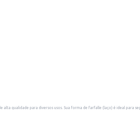
 segurar molhos mais densos, tornando-o perfeito para pratos diversos. A
comerciais como restaurantes, bares e mercados, assim como para uso domést
o.