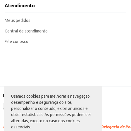
O Macarrão Divella Farfalle N85 oferece praticidade e um bom rendimento, s
Atendimento
apetitoso em qualquer receita.
Marca: Divella
Departamento: Mercearia
Meus pedidos
Categoria: Massa seca
Conteúdo: 500g
EAN: 7063982
Central de atendimento
Fale conosco
Formas de pagamento
Usamos cookies para melhorar a navegação,
desempenho e segurança do site,
personalizar o conteúdo, exibir anúncios e
obter estatísticas. As permissões podem ser
alteradas, exceto no caso dos cookies
Racismo é crime.
Denuncie. Disque 100 ou procure a Delegacia de Polí
essenciais.