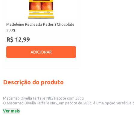
Madeleine Recheada Paderrí Chocolate
200g
R$ 12,99
ADICIONAR
Descrição do produto
Macarrão Divella Farfalle N85 Pacote com 500g
O Macarrão Divella Farfalle N85, em pacote de 500g, é uma opção versátil e de alta qualidade para diversos usos. Sua forma de farfalle (laço) é ideal para
praticidade da embalagem de 500g o torna adequado para estabelecimentos 
Ver mais
Dicas de uso:
Ideal para restaurantes e estabelecimentos que oferecem massas no cardápi
Perfeito para uso doméstico, em preparos rápidos e saborosos.
Adequado para revenda em mercearias e supermercados.
Combina com diversos tipos de molhos, de pesto a ragu.