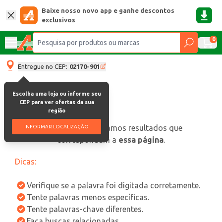
Baixe nosso novo app e ganhe descontos
exclusivos
0
Entregue no CEP:
02170-901
Escolha uma loja ou informe seu
CEP para ver ofertas da sua
região
oops, não encontramos resultados que
INFORMAR LOCALIZAÇÃO
correspondam a
essa página
.
Dicas:
Verifique se a palavra foi digitada corretamente.
Tente palavras menos específicas.
Tente palavras-chave diferentes.
Faça buscas relacionadas.