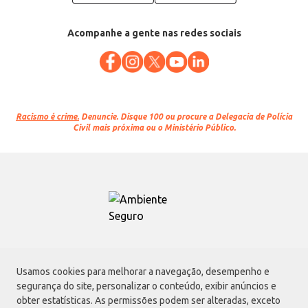
Acompanhe a gente nas redes sociais
Racismo é crime.
Denuncie. Disque 100 ou procure a Delegacia de Polícia
Civil mais próxima ou o Ministério Público.
Atacadão S.A.
Usamos cookies para melhorar a navegação, desempenho e
Avenida Morvan Dias de Figueiredo, 6169, Vila Maria, São Paulo - SP | CEP
segurança do site, personalizar o conteúdo, exibir anúncios e
02170-901 | CNPJ: 75.315.333/0001-09
obter estatísticas. As permissões podem ser alteradas, exceto