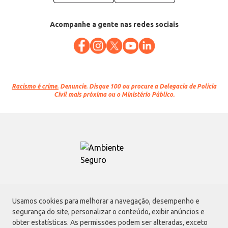
Acompanhe a gente nas redes sociais
Racismo é crime.
Denuncie. Disque 100 ou procure a Delegacia de Polícia
Civil mais próxima ou o Ministério Público.
Atacadão S.A.
Usamos cookies para melhorar a navegação, desempenho e
Avenida Morvan Dias de Figueiredo, 6169, Vila Maria, São Paulo - SP | CEP
segurança do site, personalizar o conteúdo, exibir anúncios e
02170-901 | CNPJ: 75.315.333/0001-09
obter estatísticas. As permissões podem ser alteradas, exceto