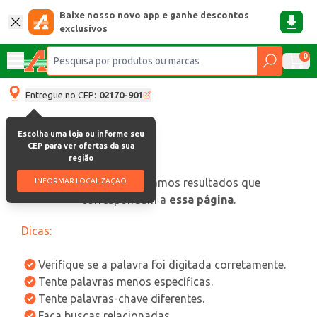
Baixe nosso novo app e ganhe descontos
exclusivos
0
Entregue no CEP:
02170-901
Escolha uma loja ou informe seu
CEP para ver ofertas da sua
região
oops, não encontramos resultados que
INFORMAR LOCALIZAÇÃO
correspondam a
essa página
.
Dicas:
Verifique se a palavra foi digitada corretamente.
Tente palavras menos específicas.
Tente palavras-chave diferentes.
Faça buscas relacionadas.