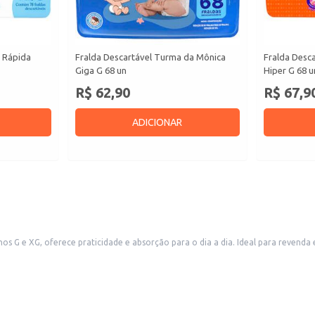
s Rápida
Fralda Descartável Turma da Mônica
Fralda Desc
Giga G 68 un
Hiper G 68 u
R$ 62,90
R$ 67,9
ADICIONAR
dia a dia. Ideal para revenda em farmácias, lojas de produtos de higiene e perfumaria, e outros
 que atendem a este público. A embalagem em pacote facilita o manuseio e armazenamento, tanto para o varejista q
 que busca produtos de higiene e cuidado pessoal.
o de venda.
a o gerenciamento da incontinência urinária leve a moderada. Sua absorção e 