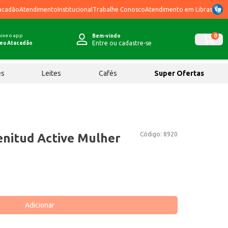
acadão
Atendimento
Institucional
Trabalhe Conosco
Atendimento em Libras
ixe o app
0
Bem-vindo
Entre ou cadastre-se
eu Atacadão
ês
Leites
Cafés
Super Ofertas
Código:
8920
enitud Active Mulher
Adicionar