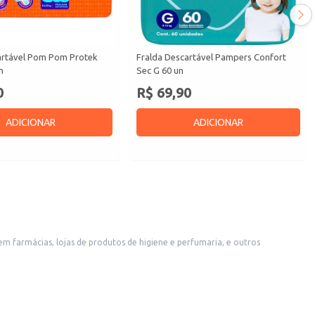
artável Pom Pom Protek
Fralda Descartável Pampers Confort
n
Sec G 60 un
0
R$ 69,90
ADICIONAR
ADICIONAR
uanto para o consumidor final.
conforto contribuem para a qualidade de vida do usuário, tornando-se uma