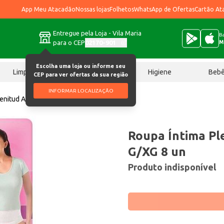
App Meu Atacadão
Nossas lojas
Folhetos
WhatsApp de Ofertas
Cartão At
Entregue pela Loja - Vila Maria
Ba
para o CEP
02170-901
M
Escolha uma loja ou informe seu
Limpeza
Chocolates
Higiene
Beb
CEP para ver ofertas da sua região
INFORMAR LOCALIZAÇÃO
lenitud Active Mulher G/XG 8 un
Roupa Íntima Pl
G/XG 8 un
Produto indisponível