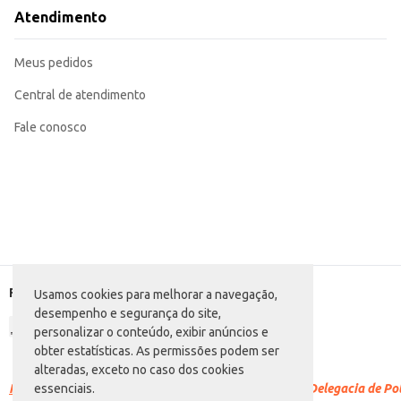
opção prática e confiável para o dia a dia.
Atendimento
Marca: Plenitud
Departamento: Higiene e perfumaria
Categoria: Fralda G
Meus pedidos
Conteúdo: 8 unidades
Tamanhos: G/XG
EAN: 54024929
Central de atendimento
Fale conosco
Formas de pagamento
Usamos cookies para melhorar a navegação,
desempenho e segurança do site,
personalizar o conteúdo, exibir anúncios e
obter estatísticas. As permissões podem ser
alteradas, exceto no caso dos cookies
Racismo é crime.
Denuncie. Disque 100 ou procure a Delegacia de Polí
essenciais.