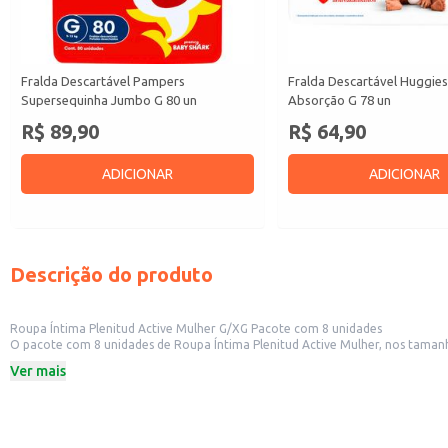
Fralda Descartável Pampers
Fralda Descartável Huggie
Supersequinha Jumbo G 80 un
Absorção G 78 un
R$ 89,90
R$ 64,90
ADICIONAR
ADICIONAR
Descrição do produto
Roupa Íntima Plenitud Active Mulher G/XG Pacote com 8 unidades
O pacote com 8 unidades de Roupa Íntima Plenitud Active Mulher, nos tamanhos G e XG, oferece praticidade e absorção para o 
estabelecimentos comerciais
Ver mais
Dicas de uso:
Recomendada para uso diário, proporcionando conforto e segurança.
Ideal para revenda em estabelecimentos comerciais que atendem a um público
A embalagem em pacote facilita a organização e o armazenamento no pont
A Roupa Íntima Plenitud Active oferece uma solução eficiente e discreta par