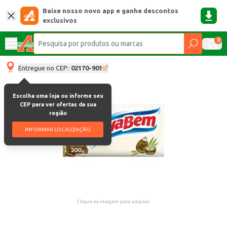
Baixe nosso novo app e ganhe descontos
exclusivos
0
Entregue no CEP:
02170-901
Escolha uma loja ou informe seu
CEP para ver ofertas da sua
região
INFORMAR LOCALIZAÇÃO
Clique na imagem para ampliar.