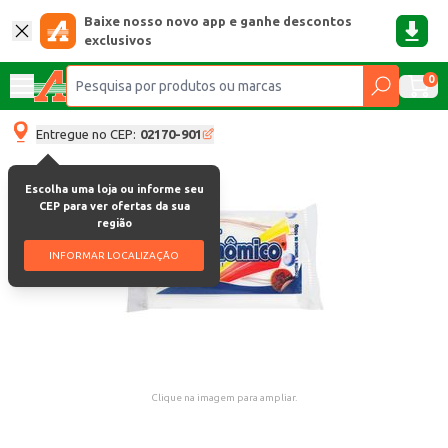
Baixe nosso novo app e ganhe descontos
exclusivos
0
Entregue no CEP:
02170-901
Escolha uma loja ou informe seu
CEP para ver ofertas da sua
região
INFORMAR LOCALIZAÇÃO
Clique na imagem para ampliar.