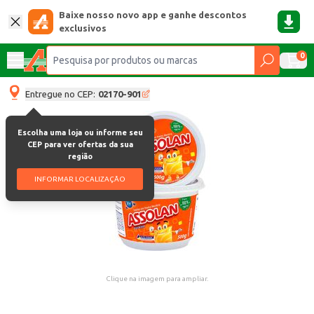
Baixe nosso novo app e ganhe descontos
exclusivos
0
Entregue no CEP:
02170-901
Escolha uma loja ou informe seu
CEP para ver ofertas da sua
região
INFORMAR LOCALIZAÇÃO
Clique na imagem para ampliar.