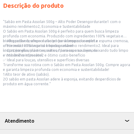
Descrição do produto
"Sabão em Pasta Assolan 500g – Alto Poder Desengordurante1 com o
máximo rendimento2, Economia e Sustentabilidade
O Sabão em Pasta Assolan 500g é perfeito para quem busca limpeza
profunda com economia. Produzido com ingredientes 100% vegetais e
biodegradáveis, oferece alto poder desengordurante1 e espuma cremosa,
✅ Alto poder desengordurante1 para limpeza completa
oferecendo eficiência na limpeza e máximo rendimento2. Ideal para
✅ Fórmula 100% vegetal e biodegradável
louças, panelas, plásticos, vidros, fórmicas e azulejos, deixando tudo limpo
✅ Contém glicerina e tensoativos para espuma cremosa
e com brilho impecável.
✅ Máximo rendimento2 e ótimo custo-benefício
✅ Ideal para louças, utensílios e superfícies diversas
Transforme sua rotina com o Sabão em Pasta Assolan 500g. Compre agora
e garanta limpeza profunda com economia e sustentabilidade!
1Alto teor de ativo (sabão).
2O sabão em pasta Assolan adere à esponja, evitando desperdícios de
produto em água corrente."
Atendimento