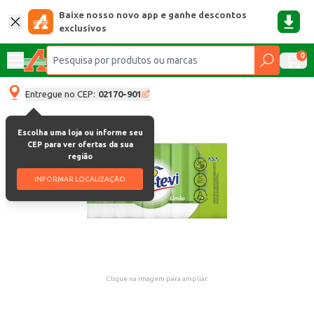
Baixe nosso novo app e ganhe descontos
exclusivos
0
Entregue no CEP:
02170-901
Escolha uma loja ou informe seu
CEP para ver ofertas da sua
região
INFORMAR LOCALIZAÇÃO
Clique na imagem para ampliar.