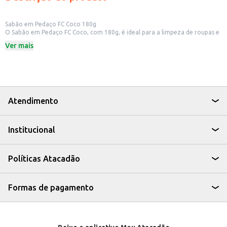
Sabão em Pedaço FC Coco 180g
O Sabão em Pedaço FC Coco, com 180g, é ideal para a limpeza de roupas e
diversos itens domésticos. Sua fórmula com coco oferece uma alternativa
Ver mais
para quem busca um produto eficaz na remoção de sujeiras e manchas.
Dicas de Uso:
Utilize para lavar roupas à mão, esfregando o sabão diretamente sobre as
manchas ou diluindo em água.
Pode ser usado na limpeza de superfícies, como pias e azulejos.
Indicado para uso doméstico e para quem busca um produto de limpeza
tradicional e eficiente.
Atendimento
O Sabão em Pedaço FC Coco é uma opção prática e versátil para o cuidado
com suas roupas e casa, proporcionando limpeza e um aroma suave.
Institucional
Políticas Atacadão
Formas de pagamento