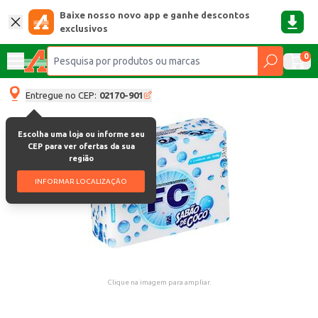
Baixe nosso novo app e ganhe descontos
exclusivos
0
Entregue no CEP:
02170-901
Escolha uma loja ou informe seu
CEP para ver ofertas da sua
região
INFORMAR LOCALIZAÇÃO
Clique na imagem para ampliar.