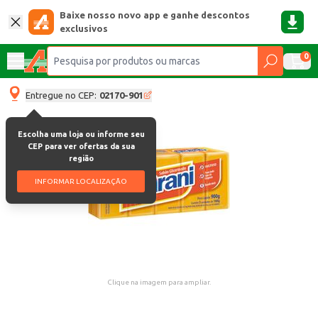
Baixe nosso novo app e ganhe descontos
exclusivos
0
Entregue no CEP:
02170-901
Escolha uma loja ou informe seu
CEP para ver ofertas da sua
região
INFORMAR LOCALIZAÇÃO
Clique na imagem para ampliar.