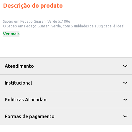
Descrição do produto
Sabão em Pedaço Guarani Verde 5x180g
O Sabão em Pedaço Guarani Verde, com 5 unidades de 180g cada, é ideal
para quem busca eficiência na limpeza de roupas e outros itens. Sua
Ver mais
fórmula é desenvolvida para remover sujeiras e manchas, proporcionando
resultados satisfatórios. Este produto é uma opção prática e econômica
para o uso doméstico e também para quem busca um produto de limpeza
com bom custo-benefício para revenda em pequenos comércios.
Dicas de Uso:
Lave roupas brancas e coloridas, removendo sujeiras e manchas.
Utilize na limpeza de tecidos em geral.
Atendimento
Pode ser usado na limpeza de superfícies, como pisos e azulejos.
Com o Sabão em Pedaço Guarani Verde, você garante a limpeza eficiente
de suas roupas e ambientes, com a qualidade e tradição que a marca
Institucional
Guarani oferece.
Políticas Atacadão
Formas de pagamento