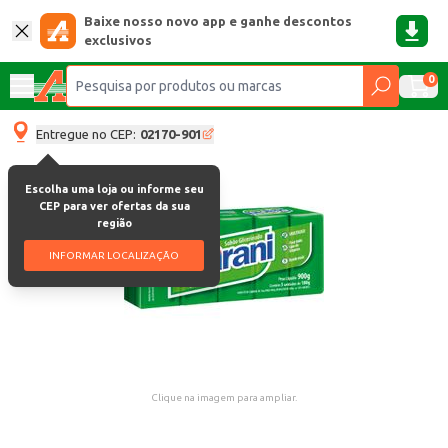
Baixe nosso novo app e ganhe descontos
exclusivos
0
Entregue no CEP:
02170-901
Escolha uma loja ou informe seu
CEP para ver ofertas da sua
região
INFORMAR LOCALIZAÇÃO
Clique na imagem para ampliar.