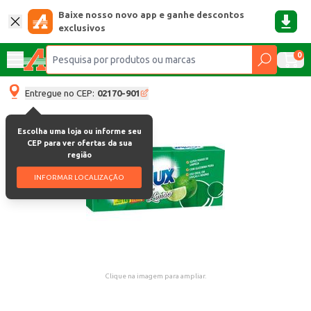
Baixe nosso novo app e ganhe descontos
exclusivos
0
Entregue no CEP:
02170-901
Escolha uma loja ou informe seu
CEP para ver ofertas da sua
região
INFORMAR LOCALIZAÇÃO
Clique na imagem para ampliar.