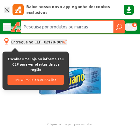
Baixe nosso novo app e ganhe descontos
exclusivos
0
Entregue no CEP:
02170-901
Escolha uma loja ou informe seu
CEP para ver ofertas da sua
região
INFORMAR LOCALIZAÇÃO
Clique na imagem para ampliar.