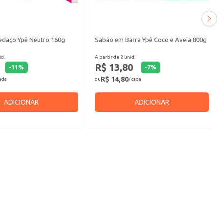
daço Ypê Neutro 160g
Sabão em Barra Ypê Coco e Aveia 800g
id.
A partir de 2 unid.
R$ 13,80
-
11
%
-
7
%
R$ 14,80
cada
ou
/ cada
ADICIONAR
ADICIONAR