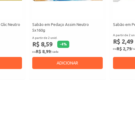
Glic Neutro
Sabão em Pedaço Assim Neutro
Sabão em Pe
5x160g
A partir de 2 un
A partir de 2 unid.
R$ 2,49
R$ 8,59
-
4
%
R$ 2,79
ou
/ 
R$ 8,99
ou
/ cada
ADICIONAR