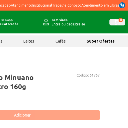
acadão
Atendimento
Institucional
Trabalhe Conosco
Atendimento em Libras
ixe o app
0
Bem-vindo
Entre ou cadastre-se
eu Atacadão
ês
Leites
Cafés
Super Ofertas
Código:
61767
o Minuano
tro 160g
Adicionar