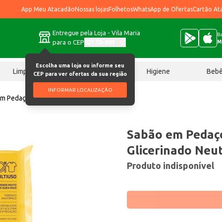
App Meu Atacadão
Nossas lojas
Folhetos
WhatsApp de Ofertas
Cartão At
Entregue pela Loja - Vila Maria
Ba
para o CEP
02170-901
M
Escolha uma loja ou informe seu
Limpeza
Chocolates
Higiene
Beb
CEP para ver ofertas da sua região
INFORMAR LOCALIZAÇÃO
m Pedaço Minuano Glicerinado Neutro 160g
Sabão em Pedaç
Glicerinado Neu
Produto indisponível