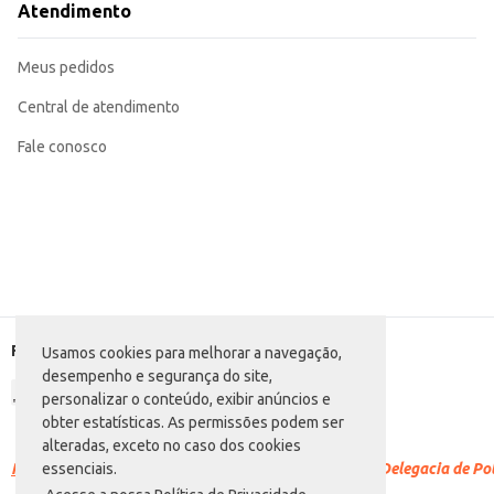
Atendimento
Meus pedidos
Central de atendimento
Fale conosco
Formas de pagamento
Usamos cookies para melhorar a navegação,
desempenho e segurança do site,
personalizar o conteúdo, exibir anúncios e
obter estatísticas. As permissões podem ser
alteradas, exceto no caso dos cookies
Racismo é crime.
Denuncie. Disque 100 ou procure a Delegacia de Polí
essenciais.