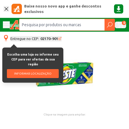
Baixe nosso novo app e ganhe descontos
exclusivos
0
Entregue no CEP:
02170-901
Escolha uma loja ou informe seu
CEP para ver ofertas da sua
região
INFORMAR LOCALIZAÇÃO
Clique na imagem para ampliar.