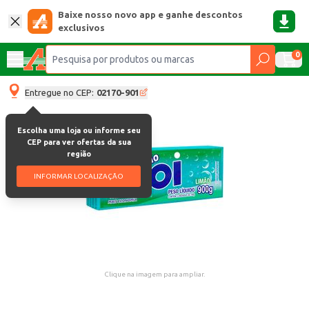
Baixe nosso novo app e ganhe descontos
exclusivos
0
Entregue no CEP:
02170-901
Escolha uma loja ou informe seu
CEP para ver ofertas da sua
região
INFORMAR LOCALIZAÇÃO
Clique na imagem para ampliar.