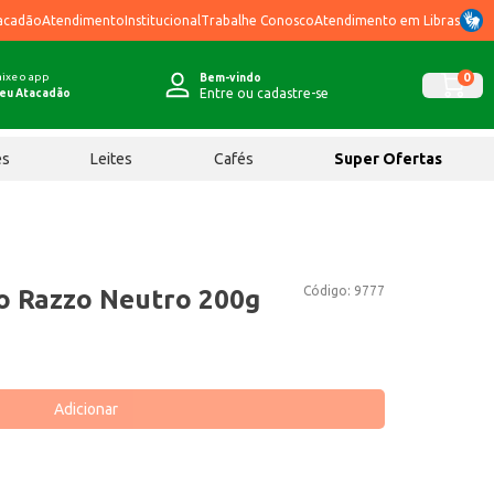
acadão
Atendimento
Institucional
Trabalhe Conosco
Atendimento em Libras
ixe o app
0
Bem-vindo
Entre ou cadastre-se
eu Atacadão
ês
Leites
Cafés
Super Ofertas
Código:
9777
o Razzo Neutro 200g
Adicionar