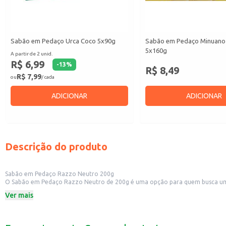
Sabão em Pedaço Urca Coco 5x90g
Sabão em Pedaço Minuano 
5x160g
A partir de 2 unid.
R$ 6,99
-
13
%
R$ 8,49
R$ 7,99
ou
/ cada
ADICIONAR
ADICIONAR
Descrição do produto
Sabão em Pedaço Razzo Neutro 200g
O Sabão em Pedaço Razzo Neutro de 200g é uma opção para quem busca um pr
superfícies.
Ver mais
Dicas de Uso:
Lavar roupas em geral, proporcionando limpeza e remoção de sujeiras.
Limpar superfícies como pias, azulejos e pisos.
Pode ser utilizado na limpeza de roupas delicadas.