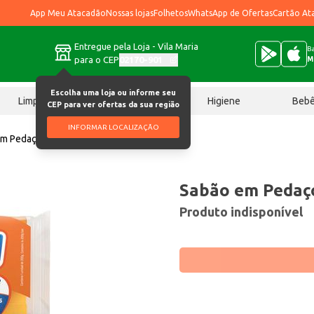
App Meu Atacadão
Nossas lojas
Folhetos
WhatsApp de Ofertas
Cartão At
Entregue pela Loja - Vila Maria
Ba
para o CEP
02170-901
M
Escolha uma loja ou informe seu
Limpeza
Chocolates
Higiene
Beb
CEP para ver ofertas da sua região
INFORMAR LOCALIZAÇÃO
em Pedaço Razzo Neutro 200g
Sabão em Pedaç
Produto indisponível