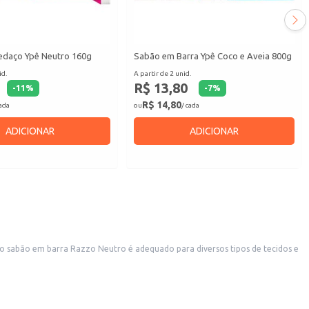
daço Ypê Neutro 160g
Sabão em Barra Ypê Coco e Aveia 800g
id.
A partir de 2 unid.
R$ 13,80
-
11
%
-
7
%
R$ 14,80
cada
ou
/ cada
ADICIONAR
ADICIONAR
 sabão em barra Razzo Neutro é adequado para diversos tipos de tecidos e