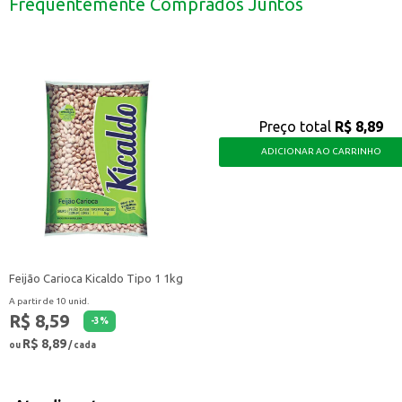
Frequentemente Comprados Juntos
O Sabão em Pedaço Razzo Neutro é uma escolha prática e econômica para o 
Preço total
R$ 8,89
ADICIONAR AO CARRINHO
Feijão Carioca Kicaldo Tipo 1 1kg
A partir de 10 unid.
R$ 8,59
-
3
%
R$ 8,89
ou
/ cada