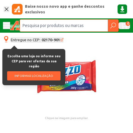
Baixe nosso novo app e ganhe descontos
exclusivos
0
Entregue no CEP:
02170-901
Escolha uma loja ou informe seu
CEP para ver ofertas da sua
região
INFORMAR LOCALIZAÇÃO
Clique na imagem para ampliar.