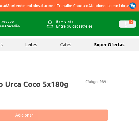
acadão
Atendimento
Institucional
Trabalhe Conosco
Atendimento em Libras
ixe o app
0
Bem-vindo
Entre ou cadastre-se
eu Atacadão
ês
Leites
Cafés
Super Ofertas
Código:
9891
o Urca Coco 5x180g
Adicionar