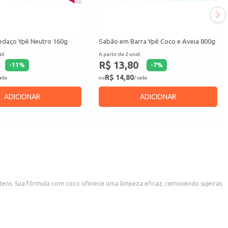
daço Ypê Neutro 160g
Sabão em Barra Ypê Coco e Aveia 800g
id.
A partir de 2 unid.
R$ 13,80
-
11
%
-
7
%
R$ 14,80
cada
ou
/ cada
ADICIONAR
ADICIONAR
tens. Sua fórmula com coco oferece uma limpeza eficaz, removendo sujeiras