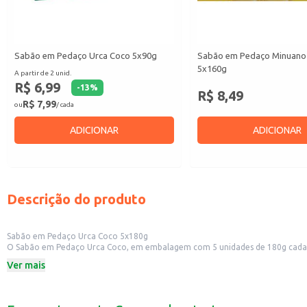
Sabão em Pedaço Urca Coco 5x90g
Sabão em Pedaço Minuano 
5x160g
A partir de 2 unid.
R$ 6,99
-
13
%
R$ 8,49
R$ 7,99
ou
/ cada
ADICIONAR
ADICIONAR
Descrição do produto
Sabão em Pedaço Urca Coco 5x180g
O Sabão em Pedaço Urca Coco, em embalagem com 5 unidades de 180g cada, é
e manchas do dia a dia. A embalagem com múltiplas unidades é prática para
Ver mais
Dicas de Uso:
Lave roupas à mão, esfregando o sabão diretamente sobre as manchas ou ut
Pode ser utilizado na limpeza de diferentes superfícies, como pisos e azulejos
Ideal para a limpeza de tecidos delicados, como roupas de bebê.