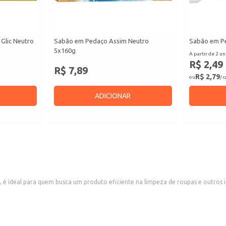
Glic Neutro
Sabão em Pedaço Assim Neutro
Sabão em Pe
5x160g
A partir de 2 un
R$ 2,49
R$ 7,89
R$ 2,79
ou
/ 
ADICIONAR
 ideal para quem busca um produto eficiente na limpeza de roupas e outros i
 uso doméstico, garantindo que você tenha sempre sabão à mão.
ilizando-o na água do enxágue.
.