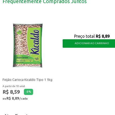
Frequentemente Comprados Juntos
Com o Sabão em Pedaço Urca Coco, você garante roupas limpas e um ambiente 
Preço total
R$ 8,89
ADICIONAR AO CARRINHO
Feijão Carioca Kicaldo Tipo 1 1kg
A partir de 10 unid.
R$ 8,59
-
3
%
R$ 8,89
ou
/ cada