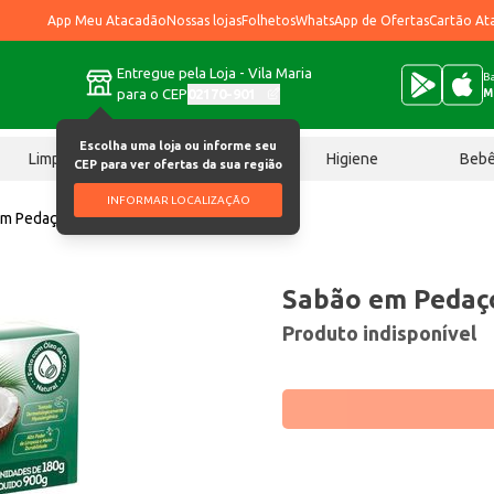
App Meu Atacadão
Nossas lojas
Folhetos
WhatsApp de Ofertas
Cartão At
Entregue pela Loja - Vila Maria
Ba
para o CEP
02170-901
M
Escolha uma loja ou informe seu
Limpeza
Chocolates
Higiene
Beb
CEP para ver ofertas da sua região
INFORMAR LOCALIZAÇÃO
em Pedaço Urca Coco 5x180g
Sabão em Pedaç
Produto indisponível