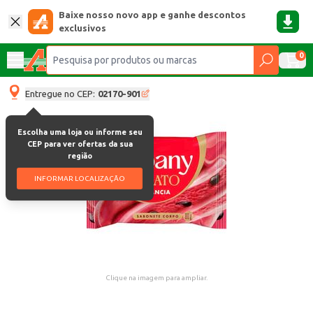
Baixe nosso novo app e ganhe descontos
exclusivos
0
Entregue no CEP:
02170-901
Escolha uma loja ou informe seu
CEP para ver ofertas da sua
região
INFORMAR LOCALIZAÇÃO
Clique na imagem para ampliar.