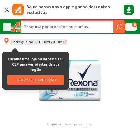
Baixe nosso novo app e ganhe descontos
exclusivos
0
Entregue no CEP:
02170-901
Escolha uma loja ou informe seu
CEP para ver ofertas da sua
região
INFORMAR LOCALIZAÇÃO
Clique na imagem para ampliar.