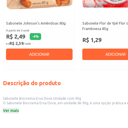
Sabonete Johnson’s Amêndoas 80g
Sabonete Flor de Ypê Flor 
Framboesa 85g
A partir de 3 unid.
R$ 2,49
-
4
%
R$ 1,29
R$ 2,59
ou
/ cada
ADICIONAR
ADICIONAR
Descrição do produto
Sabonete Biocrema Erva Doce Unidade com 90g
O Sabonete Biocrema Erva Doce, em unidade de 90g, é uma opção prática e 
escolha para uso doméstico.
Ver mais
Marca: Biocrema
Peso: 90g
Fragrância: Erva Doce
Dicas de Uso: