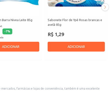
 Barra Nivea Leite 85g
Sabonete Flor de Ypê Rosas brancas e
avelã 85g
id.
-
7
%
R$ 1,29
cada
ADICIONAR
ADICIONAR
 mercados, farmácias e lojas de conveniência, também é uma excelente