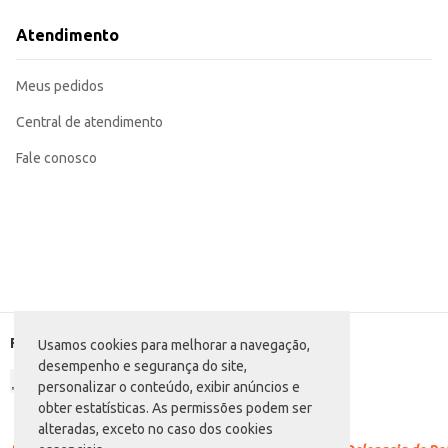
Umedeça a pele com água.
Passe o sabonete suavemente sobre a pele, criando espuma.
Atendimento
Enxágue abundantemente.
Para melhor resultado, utilize diariamente.
O Sabonete Biocrema Erva Doce proporciona limpeza suave e eficaz, deixand
Meus pedidos
versátil para diferentes necessidades.
Central de atendimento
Fale conosco
Formas de pagamento
Usamos cookies para melhorar a navegação,
desempenho e segurança do site,
personalizar o conteúdo, exibir anúncios e
obter estatísticas. As permissões podem ser
alteradas, exceto no caso dos cookies