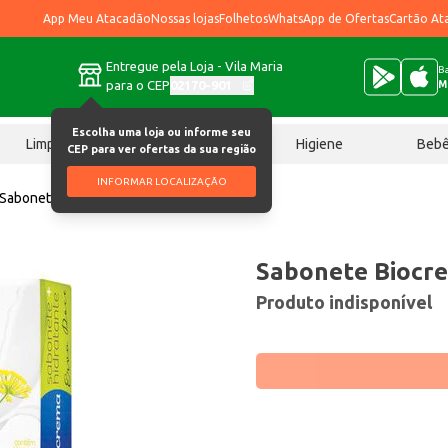
App Meu Atacadão
Nossas lojas
Folhetos
WhatsApp de Ofertas
Cartão At
Entregue pela Loja - Vila Maria
Ba
para o CEP
02170-901
M
Escolha uma loja ou informe seu
Limpeza
Chocolates
Higiene
Beb
CEP para ver ofertas da sua região
INFORMAR LOCALIZAÇÃO
Sabonete Biocrema Erva Doce 90g
Sabonete Biocr
Produto indisponível