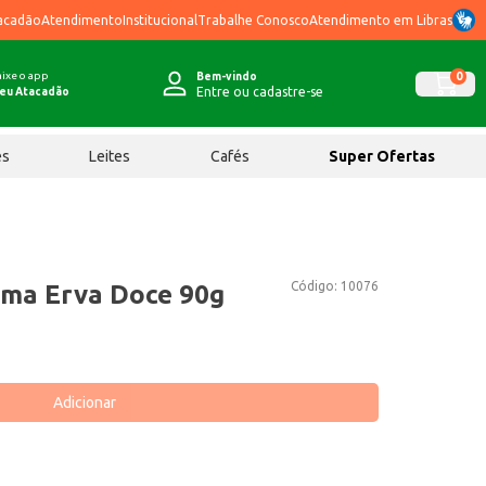
acadão
Atendimento
Institucional
Trabalhe Conosco
Atendimento em Libras
ixe o app
0
Bem-vindo
Entre ou cadastre-se
eu Atacadão
ês
Leites
Cafés
Super Ofertas
Código:
10076
ema Erva Doce 90g
Adicionar