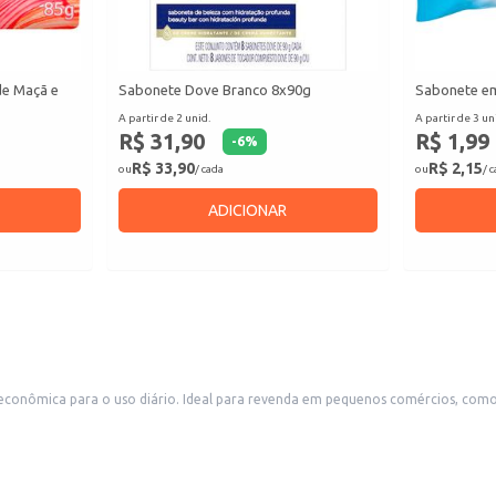
de Maçã e
Sabonete Dove Branco 8x90g
Sabonete em
A partir de 2 unid.
A partir de 3 un
R$ 31,90
R$ 1,99
-
6
%
R$ 33,90
R$ 2,15
ou
/ cada
ou
/ 
ADICIONAR
econômica para o uso diário. Ideal para revenda em pequenos comércios, como