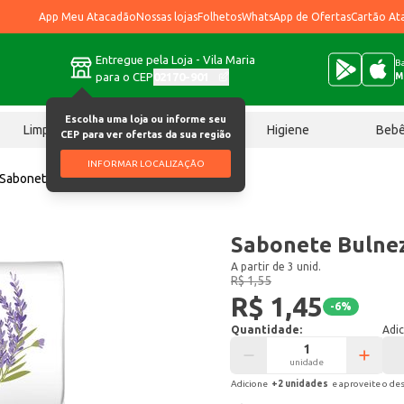
App Meu Atacadão
Nossas lojas
Folhetos
WhatsApp de Ofertas
Cartão At
Entregue pela Loja - Vila Maria
Ba
para o CEP
02170-901
M
Escolha uma loja ou informe seu
Limpeza
Chocolates
Higiene
Beb
CEP para ver ofertas da sua região
INFORMAR LOCALIZAÇÃO
Sabonete Bulnez Lavanda 80g
Sabonete Bulne
A partir de 3 unid.
R$ 1,55
R$ 1,45
-
6
%
Quantidade:
Adic
unidade
Adicione
+
2
unidade
s
e aproveite o de