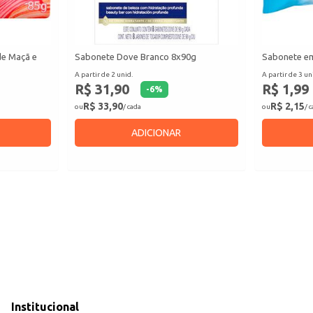
de Maçã e
Sabonete Dove Branco 8x90g
Sabonete em
A partir de 2 unid.
A partir de 3 un
R$ 31,90
R$ 1,99
-
6
%
R$ 33,90
R$ 2,15
ou
/ cada
ou
/ 
ADICIONAR
Institucional