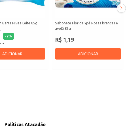
 Barra Nivea Leite 85g
Sabonete Flor de Ypê Rosas brancas e
avelã 85g
id.
-
7
%
R$ 1,19
cada
ADICIONAR
ADICIONAR
Políticas Atacadão