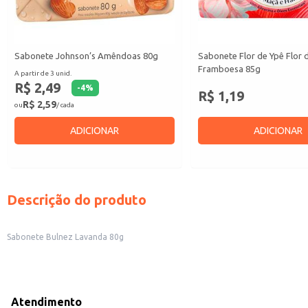
Sabonete Johnson’s Amêndoas 80g
Sabonete Flor de Ypê Flor 
Framboesa 85g
A partir de 3 unid.
R$ 2,49
-
4
%
R$ 1,19
R$ 2,59
ou
/ cada
ADICIONAR
ADICIONAR
Descrição do produto
Sabonete Bulnez Lavanda 80g
Atendimento