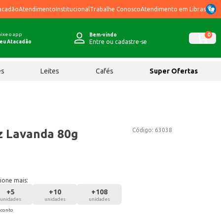
acadão
Atendimento
Institucional
Trabalhe Conosco
Atendimento em Libras
ixe o app
0
Bem-vindo
Entre ou cadastre-se
eu Atacadão
ês
Leites
Cafés
Super Ofertas
Código:
63038
z Lavanda 80g
ione mais:
+
5
+
10
+
108
unidades
unidades
unidades
sconto