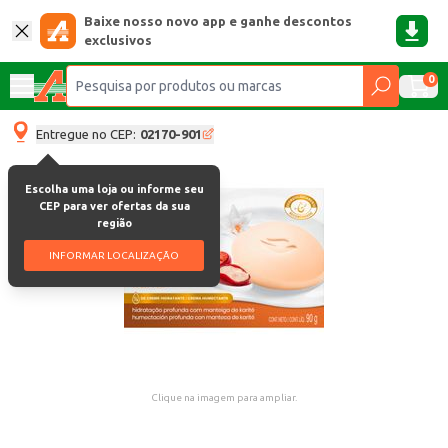
Baixe nosso novo app e ganhe descontos
exclusivos
0
Entregue no CEP:
02170-901
Escolha uma loja ou informe seu
CEP para ver ofertas da sua
região
INFORMAR LOCALIZAÇÃO
Clique na imagem para ampliar.