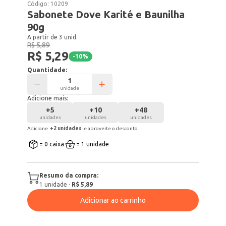
Código:
10209
Sabonete Dove Karité e Baunilha
90g
A partir de 3 unid.
R$ 5,89
R$ 5,29
-
10
%
Quantidade:
unidade
Adicione mais:
+
5
+
10
+
48
unidades
unidades
unidades
Adicione
+
2
unidade
s
e aproveite o desconto
= 0 caixa
= 1 unidade
Resumo da compra:
1
unidade
·
R$ 5,89
Adicionar ao carrinho