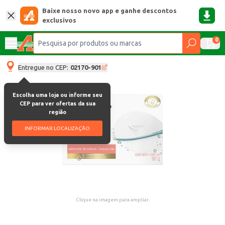
Baixe nosso novo app e ganhe descontos
exclusivos
0
Entregue no CEP:
02170-901
Escolha uma loja ou informe seu
CEP para ver ofertas da sua
região
INFORMAR LOCALIZAÇÃO
Clique na imagem para ampliar.