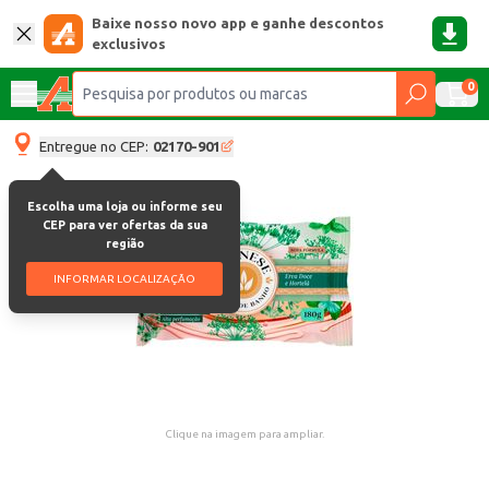
Baixe nosso novo app e ganhe descontos
exclusivos
0
Entregue no CEP:
02170-901
Escolha uma loja ou informe seu
CEP para ver ofertas da sua
região
INFORMAR LOCALIZAÇÃO
Clique na imagem para ampliar.