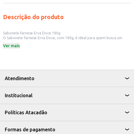
Descrição do produto
Sabonete Farnese Erva Doce 180g
O Sabonete Farnese Erva Doce, com 180g, é ideal para quem busca um
produto de higiene pessoal com um aroma suave e agradável. Perfeito
Ver mais
para uso diário, este sabonete em barra oferece uma experiência de
limpeza eficaz, deixando a pele com uma sensação de frescor.
Dicas de Uso:
Utilize durante o banho para uma limpeza completa do corpo.
Pode ser usado para lavar as mãos, proporcionando uma sensação de
limpeza e bem-estar.
Ideal para uso doméstico, em hotéis, pousadas e outros estabelecimentos.
Atendimento
Com o Sabonete Farnese Erva Doce, você garante uma higiene pessoal
eficiente e um aroma delicado, perfeito para o seu dia a dia.
Institucional
Políticas Atacadão
Formas de pagamento