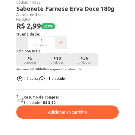
Código:
10368
Sabonete Farnese Erva Doce 180g
A partir de 3 unid.
R$ 3,90
R$ 2,99
-
23
%
Quantidade:
unidade
Adicione mais:
+
5
+
10
+
36
unidades
unidades
unidades
Adicione
+
2
unidade
s
e aproveite o desconto
= 0 caixa
= 1 unidade
Resumo da compra:
1
unidade
·
R$ 3,90
Adicionar ao carrinho