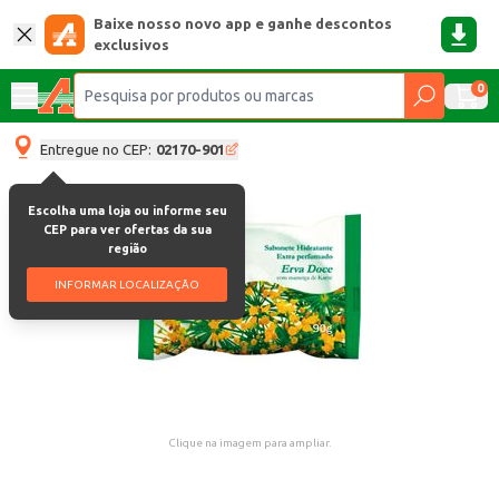
Baixe nosso novo app e ganhe descontos
exclusivos
0
Entregue no CEP:
02170-901
Escolha uma loja ou informe seu
CEP para ver ofertas da sua
região
INFORMAR LOCALIZAÇÃO
Clique na imagem para ampliar.