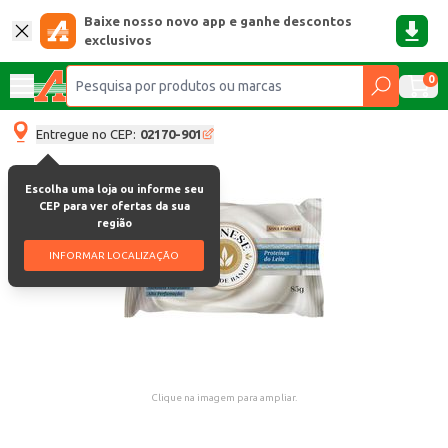
Baixe nosso novo app e ganhe descontos
exclusivos
0
Entregue no CEP:
02170-901
Escolha uma loja ou informe seu
CEP para ver ofertas da sua
região
INFORMAR LOCALIZAÇÃO
Clique na imagem para ampliar.