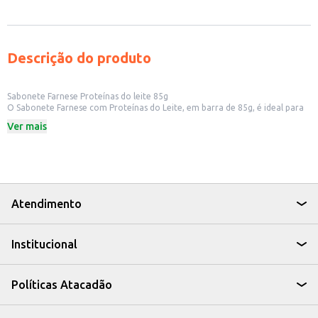
Descrição do produto
Sabonete Farnese Proteínas do leite 85g
O Sabonete Farnese com Proteínas do Leite, em barra de 85g, é ideal para
quem busca um produto para a higiene pessoal diária. Sua fórmula com
Ver mais
proteínas do leite oferece cuidado e limpeza, adequado para uso
doméstico e para revenda em pequenos comércios.
Dicas de Uso:
Utilize durante o banho para limpeza da pele.
Pode ser usado para lavar as mãos.
Indicado para uso diário.
O Sabonete Farnese Proteínas do Leite é uma opção para quem procura
Atendimento
um produto de higiene pessoal com um bom custo-benefício.
Institucional
Políticas Atacadão