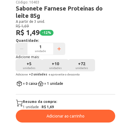
Código:
10403
Sabonete Farnese Proteínas do
leite 85g
A partir de 3 unid.
R$ 1,69
R$ 1,49
-
12
%
Quantidade:
unidade
Adicione mais:
+
5
+
10
+
72
unidades
unidades
unidades
Adicione
+
2
unidade
s
e aproveite o desconto
= 0 caixa
= 1 unidade
Resumo da compra:
1
unidade
·
R$ 1,69
Adicionar ao carrinho