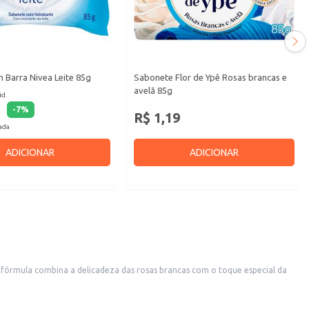
 Barra Nivea Leite 85g
Sabonete Flor de Ypê Rosas brancas e
avelã 85g
id.
-
7
%
R$ 1,19
cada
ADICIONAR
ADICIONAR
 fórmula combina a delicadeza das rosas brancas com o toque especial da
soal com um aroma diferenciado.