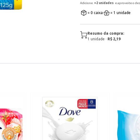
Adicione
+
2
unidade
s
e aproveite o de
= 0 caixa
= 1 unidade
Resumo da compra:
1
unidade
·
R$ 2,19