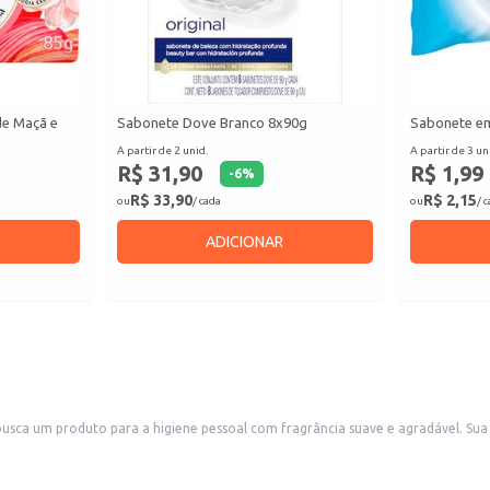
de Maçã e
Sabonete Dove Branco 8x90g
Sabonete em
A partir de 2 unid.
A partir de 3 un
R$ 31,90
R$ 1,99
-
6
%
R$ 33,90
R$ 2,15
ou
/ cada
ou
/ 
ADICIONAR
busca um produto para a higiene pessoal com fragrância suave e agradável. Sua
ntos comerciais como hotéis e pousadas, oferecendo uma opção de cuidado pes