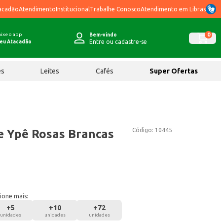
acadão
Atendimento
Institucional
Trabalhe Conosco
Atendimento em Libras
ixe o app
0
Bem-vindo
Entre ou cadastre-se
eu Atacadão
ês
Leites
Cafés
Super Ofertas
Código:
10445
e Ypê Rosas Brancas
ione mais:
+
5
+
10
+
72
unidades
unidades
unidades