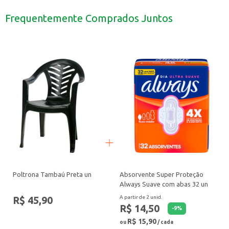
Utilize durante o banho para limpeza e perfumação da pele.
Pode ser usado em lavabos e banheiros de estabelecimentos para oferecer aos
Frequentemente Comprados Juntos
Ideal para presentear, proporcionando um momento de cuidado pessoal.
Com o Sabonete Flor de Ypê Rosas Brancas e Avelã, você garante a sensação d
Poltrona Tambaú Preta un
Absorvente Super Proteção
Always Suave com abas 32 un
R$ 45,90
A partir de 2 unid.
R$ 14,50
-
9
%
R$ 15,90
ou
/ cada