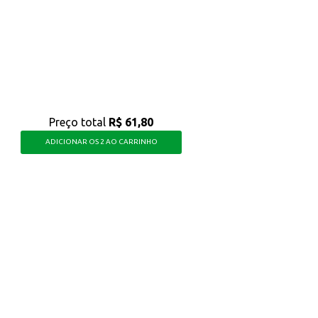
 clientes.
e limpeza e bem-estar, com um toque de sofisticação no seu dia a dia.
Preço total
R$ 61,80
ADICIONAR OS 2 AO CARRINHO