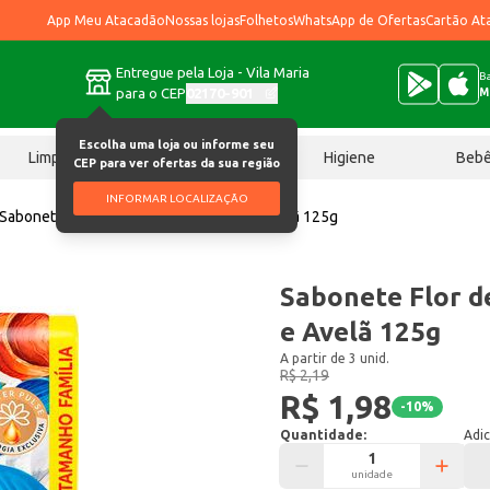
App Meu Atacadão
Nossas lojas
Folhetos
WhatsApp de Ofertas
Cartão At
Entregue pela Loja - Vila Maria
Ba
para o CEP
02170-901
M
Escolha uma loja ou informe seu
Limpeza
Chocolates
Higiene
Beb
CEP para ver ofertas da sua região
INFORMAR LOCALIZAÇÃO
Sabonete Flor de Ypê Rosas Brancas e Avelã 125g
Sabonete Flor d
e Avelã 125g
A partir de 3 unid.
R$ 2,19
R$ 1,98
-
10
%
Quantidade:
Adic
unidade