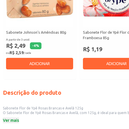
Sabonete Johnson’s Amêndoas 80g
Sabonete Flor de Ypê Flor 
Framboesa 85g
A partir de 3 unid.
R$ 2,49
-
4
%
R$ 1,19
R$ 2,59
ou
/ cada
ADICIONAR
ADICIONAR
Descrição do produto
Sabonete Flor de Ypê Rosas Brancas e Avelã 125g
O Sabonete Flor de Ypê Rosas Brancas e Avelã, com 125g, é ideal para quem 
avelã, proporcionando uma experiência sensorial durante o banho.
Ver mais
Este sabonete é indicado para uso diário, seja em casa ou em estabelecime
Dicas de Uso: