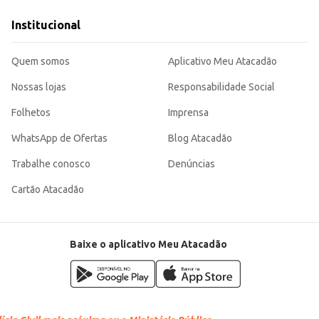
 mercados.
Institucional
e uma agradável sensação de frescor, tornando-se uma opção de valor para co
Quem somos
Aplicativo Meu Atacadão
Nossas lojas
Responsabilidade Social
Folhetos
Imprensa
WhatsApp de Ofertas
Blog Atacadão
Trabalhe conosco
Denúncias
Cartão Atacadão
Baixe o aplicativo Meu Atacadão