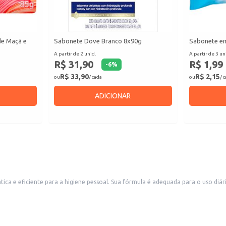
de Maçã e
Sabonete Dove Branco 8x90g
Sabonete em
A partir de 2 unid.
A partir de 3 un
R$ 31,90
R$ 1,99
-
6
%
R$ 33,90
R$ 2,15
ou
/ cada
ou
/ 
ADICIONAR
diário e proporciona uma sensação de limpeza e frescor. Este sabonete é uma
escolha versátil, ideal para revenda em diversos estabelecimentos com