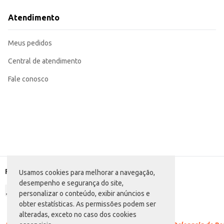
Recomendado para revenda em pequenos comércios, como lojas de bairro e
Uma opção prática e econômica para uso doméstico.
Atendimento
O Sabonete Flor de Ypê Suave Refrescância proporciona uma limpeza eficaz 
Marca: Flor de Ypê
Departamento: Higiene e perfumaria
Meus pedidos
Categoria: Sabonete em barra
Conteúdo: 90g
EAN: 22662966
Central de atendimento
Fale conosco
Formas de pagamento
Usamos cookies para melhorar a navegação,
desempenho e segurança do site,
personalizar o conteúdo, exibir anúncios e
obter estatísticas. As permissões podem ser
alteradas, exceto no caso dos cookies