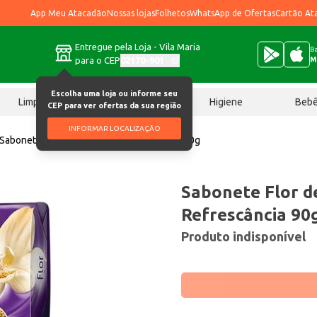
App Meu Atacadão
Nossas lojas
Folhetos
WhatsApp de Ofertas
Cartão At
Entregue pela Loja - Vila Maria
Ba
para o CEP
02170-901
M
Escolha uma loja ou informe seu
Limpeza
Chocolates
Higiene
Beb
CEP para ver ofertas da sua região
INFORMAR LOCALIZAÇÃO
Sabonete Flor de Ypê Suave Refrescância 90g
Sabonete Flor d
Refrescância 90
Produto indisponível