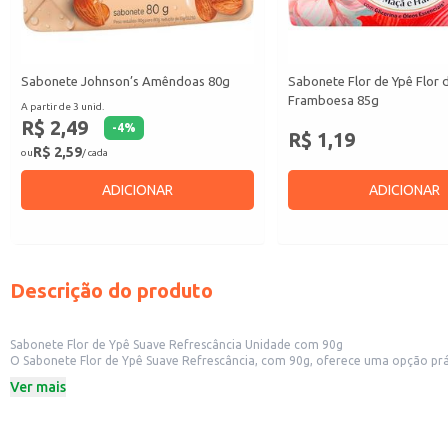
Sabonete Johnson’s Amêndoas 80g
Sabonete Flor de Ypê Flor 
Framboesa 85g
A partir de 3 unid.
R$ 2,49
-
4
%
R$ 1,19
R$ 2,59
ou
/ cada
ADICIONAR
ADICIONAR
Descrição do produto
Sabonete Flor de Ypê Suave Refrescância Unidade com 90g
O Sabonete Flor de Ypê Suave Refrescância, com 90g, oferece uma opção prática e eficiente para a higiene pessoal. Sua fórmula é adequada para o uso 
Ver mais
Dicas de Uso:
Umedeça o sabonete e esfregue-o suavemente sobre a pele, criando espuma.
Enxágue abundantemente com água.
Ideal para uso diário em todo o corpo.