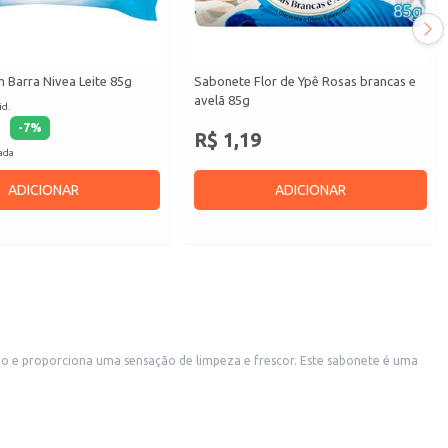
 Barra Nivea Leite 85g
Sabonete Flor de Ypê Rosas brancas e
avelã 85g
id.
-
7
%
R$ 1,19
cada
ADICIONAR
ADICIONAR
erciais, como farmácias, supermercados e lojas de conveniência. Também é uma opção conveniente para uso doméstico.