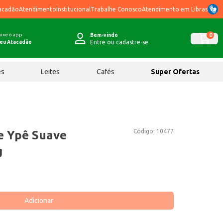
acadão
Atendimento
Institucional
Trabalhe Conosco
Atendimento em Libras
ixe o app
0
Bem-vindo
Entre ou cadastre-se
eu Atacadão
ês
Leites
Cafés
Super Ofertas
Código:
10477
e Ypê Suave
g
Adicionar