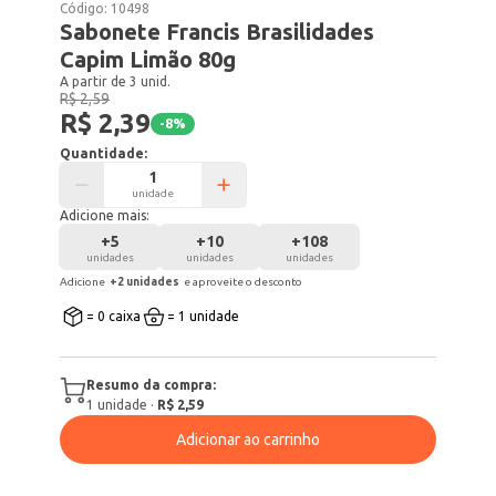
Código:
10498
Sabonete Francis Brasilidades
Capim Limão 80g
A partir de 3 unid.
R$ 2,59
R$ 2,39
-
8
%
Quantidade:
unidade
Adicione mais:
+
5
+
10
+
108
unidades
unidades
unidades
Adicione
+
2
unidade
s
e aproveite o desconto
= 0 caixa
= 1 unidade
Resumo da compra:
1
unidade
·
R$ 2,59
Adicionar ao carrinho