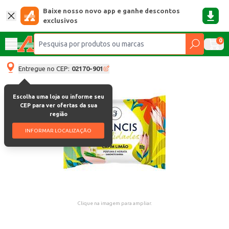
Baixe nosso novo app e ganhe descontos
exclusivos
0
Entregue no CEP:
02170-901
Escolha uma loja ou informe seu
CEP para ver ofertas da sua
região
INFORMAR LOCALIZAÇÃO
Clique na imagem para ampliar.