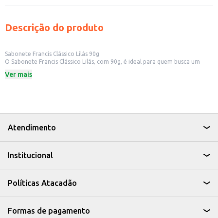
Descrição do produto
Sabonete Francis Clássico Lilás 90g
O Sabonete Francis Clássico Lilás, com 90g, é ideal para quem busca um
sabonete com fragrância suave e sensação de limpeza. Perfeito para uso
Ver mais
diário, o sabonete em barra Francis é uma opção para quem procura um
produto de higiene pessoal com um aroma clássico e agradável.
Dicas de Uso:
Indicado para uso em banhos e lavagens das mãos.
Pode ser utilizado em residências, hotéis, academias e outros
estabelecimentos.
Ideal para quem aprecia a fragrância floral suave do lilás.
Atendimento
O Sabonete Francis Clássico Lilás oferece uma experiência de limpeza e
frescor, ideal para o cuidado diário da pele.
Institucional
Políticas Atacadão
Formas de pagamento