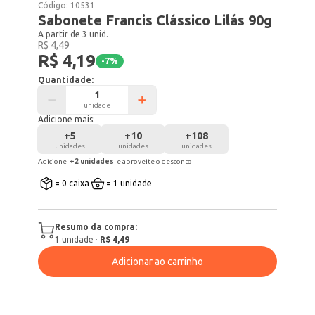
Código:
10531
Sabonete Francis Clássico Lilás 90g
A partir de 3 unid.
R$ 4,49
R$ 4,19
-
7
%
Quantidade:
unidade
Adicione mais:
+
5
+
10
+
108
unidades
unidades
unidades
Adicione
+
2
unidade
s
e aproveite o desconto
= 0 caixa
= 1 unidade
Resumo da compra:
1
unidade
·
R$ 4,49
Adicionar ao carrinho