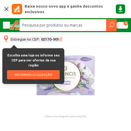
Baixe nosso novo app e ganhe descontos
exclusivos
0
Entregue no CEP:
02170-901
Escolha uma loja ou informe seu
CEP para ver ofertas da sua
região
INFORMAR LOCALIZAÇÃO
Clique na imagem para ampliar.