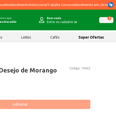
acadão
Atendimento
Institucional
Trabalhe Conosco
Atendimento em Libras
ixe o app
0
Bem-vindo
Entre ou cadastre-se
eu Atacadão
ês
Leites
Cafés
Super Ofertas
Código:
10602
 Desejo de Morango
Adicionar