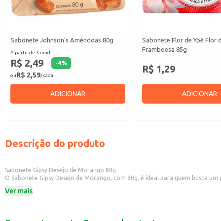
Sabonete Johnson’s Amêndoas 80g
Sabonete Flor de Ypê Flor 
Framboesa 85g
A partir de 3 unid.
R$ 2,49
-
4
%
R$ 1,29
R$ 2,59
ou
/ cada
ADICIONAR
ADICIONAR
Descrição do produto
Sabonete Gipsy Desejo de Morango 80g
O Sabonete Gipsy Desejo de Morango, com 80g, é ideal para quem busca um p
para uso diário, o sabonete em barra Gipsy é uma opção para quem procura
Ver mais
Dicas de Uso:
Para uso doméstico, proporcionando uma experiência sensorial agradável no
Pode ser utilizado em hotéis, pousadas e academias, oferecendo um toque de 
Ideal para revenda em mercados, lojas de conveniência e estabelecimentos de