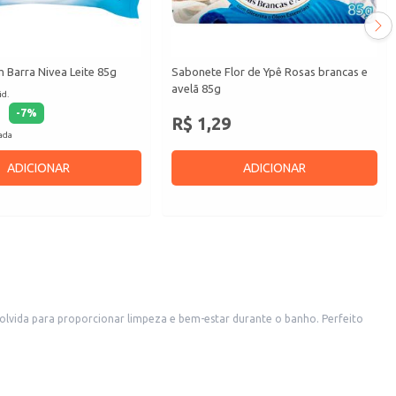
 Barra Nivea Leite 85g
Sabonete Flor de Ypê Rosas brancas e
avelã 85g
id.
-
7
%
R$ 1,29
cada
ADICIONAR
ADICIONAR
lvida para proporcionar limpeza e bem-estar durante o banho. Perfeito