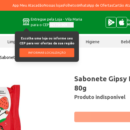
App Meu Atacadão
Nossas lojas
Folhetos
WhatsApp de Ofertas
Cartão At
Entregue pela Loja - Vila Maria
Ba
para o CEP
02170-901
M
Escolha uma loja ou informe seu
Limpeza
Chocolates
Higiene
Beb
CEP para ver ofertas da sua região
INFORMAR LOCALIZAÇÃO
Sabonete Gipsy Desejo de Morango 80g
Sabonete Gipsy
80g
Produto indisponível