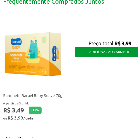
Frequentemente Comprados Juntos
Com o Sabonete Gipsy Desejo de Morango, você garante uma sensação de fr
Preço total
R$ 3,99
ADICIONAR AO CARRINHO
Sabonete Baruel Baby Suave 70g
A partir de 3 unid.
R$ 3,49
-
13
%
R$ 3,99
ou
/ cada