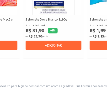
de Maçã e
Sabonete Dove Branco 8x90g
Sabonete em
A partir de 2 unid.
A partir de 3 un
R$ 31,90
R$ 1,99
-
6
%
R$ 33,90
R$ 2,15
ou
/ cada
ou
/ 
ADICIONAR
roduto para higiene pessoal com um aroma agradável. Sua fórmula foi desenvo
 um produto com fragrância de morango.
 banho.
cuidado aos seus clientes.
 higiene e beleza.