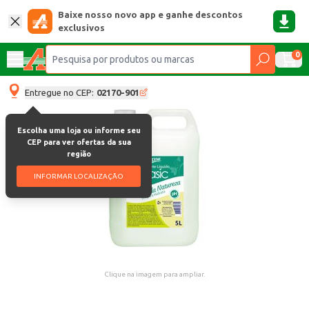
Baixe nosso novo app e ganhe descontos
exclusivos
0
Entregue no CEP:
02170-901
Escolha uma loja ou informe seu
CEP para ver ofertas da sua
região
INFORMAR LOCALIZAÇÃO
Clique na imagem para ampliar.