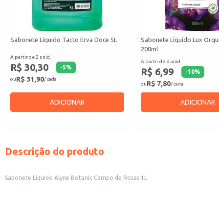
Sabonete Líquido Tacto Erva Doce 5L
Sabonete Líquido Lux Orqu
200ml
A partir de 2 unid.
A partir de 3 unid.
R$ 30,30
-
5
%
R$ 6,99
-
10
%
R$ 31,90
ou
/ cada
R$ 7,80
ou
/ cada
ADICIONAR
ADICIONAR
Descrição do produto
Sabonete Líquido Alyne Botanic Campo de Rosas 1L