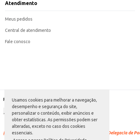
Atendimento
Meus pedidos
Central de atendimento
Fale conosco
Formas de pagamento
Usamos cookies para melhorar a navegação,
desempenho e segurança do site,
personalizar o conteúdo, exibir anúncios e
obter estatísticas. As permissões podem ser
alteradas, exceto no caso dos cookies
Racismo é crime.
Denuncie. Disque 100 ou procure a Delegacia de Polí
essenciais.