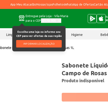
App Meu Atacadão
Nossas lojas
Folhetos
WhatsApp de Ofertas
Cartão At
Entregue pela Loja - Vila Maria
Ba
para o CEP
02170-901
M
Escolha uma loja ou informe seu
Limpeza
Chocolates
Higiene
Beb
CEP para ver ofertas da sua região
INFORMAR LOCALIZAÇÃO
abonete Líquido Alyne Botanic Campo de Rosas 1L
Sabonete Líquid
Campo de Rosas
Produto indisponível