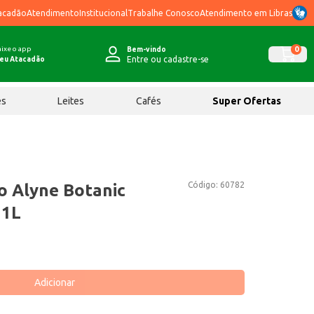
acadão
Atendimento
Institucional
Trabalhe Conosco
Atendimento em Libras
ixe o app
0
Bem-vindo
Entre ou cadastre-se
eu Atacadão
ês
Leites
Cafés
Super Ofertas
Código:
60782
o Alyne Botanic
 1L
Adicionar