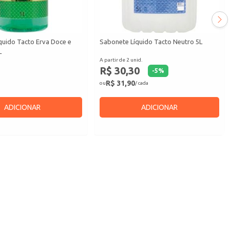
quido Tacto Erva Doce e
Sabonete Líquido Tacto Neutro 5L
L
A partir de 2 unid.
R$ 30,30
-
5
%
R$ 31,90
ou
/ cada
ADICIONAR
ADICIONAR