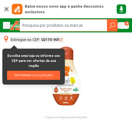
Baixe nosso novo app e ganhe descontos
exclusivos
0
Entregue no CEP:
02170-901
Escolha uma loja ou informe seu
CEP para ver ofertas da sua
região
INFORMAR LOCALIZAÇÃO
Clique na imagem para ampliar.