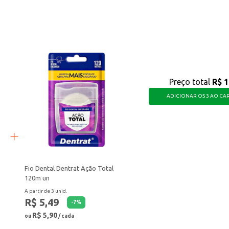
ndo a pele com uma sensação de frescor e bem-estar, sendo uma escolha prática
Preço total
R$ 1
ADICIONAR OS 3 AO CA
Fio Dental Dentrat Ação Total
120m un
A partir de 3 unid.
R$ 5,49
-
7
%
R$ 5,90
ou
/ cada