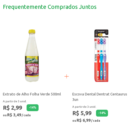
Banheiros de estabelecimentos comerciais
Frequentemente Comprados Juntos
Dicas de Uso:
Aplique uma pequena quantidade nas mãos molhadas.
Massageie suavemente até formar espuma.
Enxágue abundantemente com água.
O Sabonete Líquido Clean Level Erva Doce oferece uma limpeza eficaz, deixa
Extrato de Alho Folha Verde 500ml
Escova Dental Dentrat Centaurus
3un
A partir de 3 unid.
R$ 2,99
A partir de 3 unid.
-
14
%
R$ 5,99
-
14
%
R$ 3,49
ou
/ cada
R$ 6,99
ou
/ cada