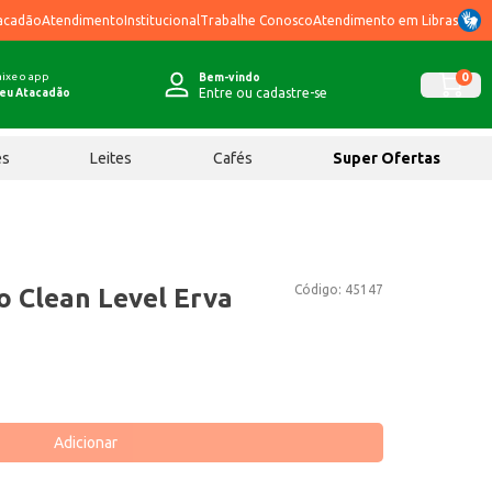
acadão
Atendimento
Institucional
Trabalhe Conosco
Atendimento em Libras
ixe o app
0
Bem-vindo
Entre ou cadastre-se
eu Atacadão
ês
Leites
Cafés
Super Ofertas
Código:
45147
o Clean Level Erva
Adicionar