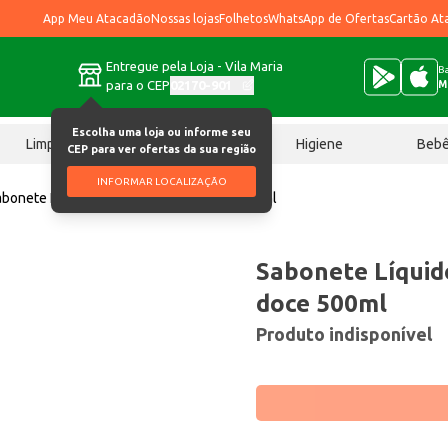
App Meu Atacadão
Nossas lojas
Folhetos
WhatsApp de Ofertas
Cartão At
Entregue pela Loja - Vila Maria
Ba
para o CEP
02170-901
M
Escolha uma loja ou informe seu
Limpeza
Chocolates
Higiene
Beb
CEP para ver ofertas da sua região
INFORMAR LOCALIZAÇÃO
abonete Líquido Clean Level Erva doce 500ml
Sabonete Líquid
doce 500ml
Produto indisponível