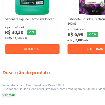
Sabonete Líquido Tacto Erva Doce 5L
Sabonete Líquido Lux Orqu
200ml
A partir de 2 unid.
A partir de 3 unid.
R$ 30,30
-
5
%
R$ 6,99
-
10
%
R$ 31,90
ou
/ cada
R$ 7,80
ou
/ cada
ADICIONAR
ADICIONAR
Descrição do produto
Sabonete Líquido Clean Level Erva Doce 500ml
O Sabonete Líquido Clean Level Erva Doce, com embalagem de 500ml, é ideal 
refrescante durante o uso.
Ver mais
Este sabonete líquido é adequado para uso em:
Residências
Escritórios