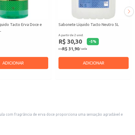
quido Tacto Erva Doce e
Sabonete Líquido Tacto Neutro 5L
L
A partir de 2 unid.
R$ 30,30
-
5
%
R$ 31,90
ou
/ cada
ADICIONAR
ADICIONAR
rmula com fragrância de erva doce proporciona uma sensação agradável e