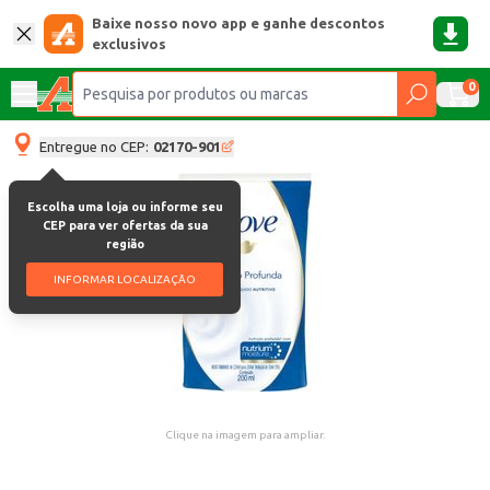
Baixe nosso novo app e ganhe descontos
exclusivos
0
Entregue no CEP:
02170-901
Escolha uma loja ou informe seu
CEP para ver ofertas da sua
região
INFORMAR LOCALIZAÇÃO
Clique na imagem para ampliar.