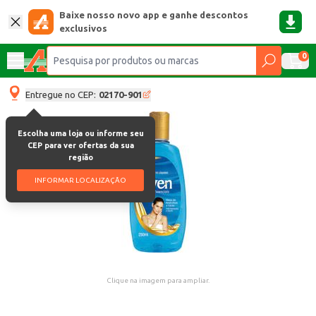
Baixe nosso novo app e ganhe descontos
exclusivos
0
Entregue no CEP:
02170-901
Escolha uma loja ou informe seu
CEP para ver ofertas da sua
região
INFORMAR LOCALIZAÇÃO
Clique na imagem para ampliar.