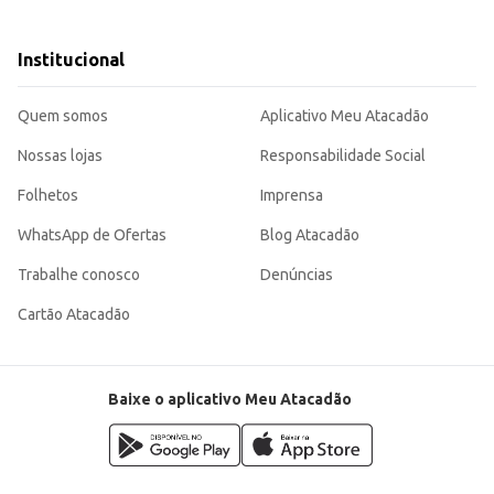
ojas de conveniência.
a um produto de higiene pessoal que limpa e hidrata a pele, proporcionando uma
Institucional
Quem somos
Aplicativo Meu Atacadão
Nossas lojas
Responsabilidade Social
Folhetos
Imprensa
WhatsApp de Ofertas
Blog Atacadão
Trabalhe conosco
Denúncias
Cartão Atacadão
Baixe o aplicativo Meu Atacadão