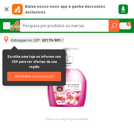
Baixe nosso novo app e ganhe descontos
exclusivos
0
Entregue no CEP:
02170-901
Escolha uma loja ou informe seu
CEP para ver ofertas da sua
região
INFORMAR LOCALIZAÇÃO
Clique na imagem para ampliar.