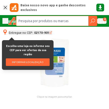
Baixe nosso novo app e ganhe descontos
exclusivos
0
Entregue no CEP:
02170-901
Escolha uma loja ou informe seu
CEP para ver ofertas da sua
região
INFORMAR LOCALIZAÇÃO
Clique na imagem para ampliar.