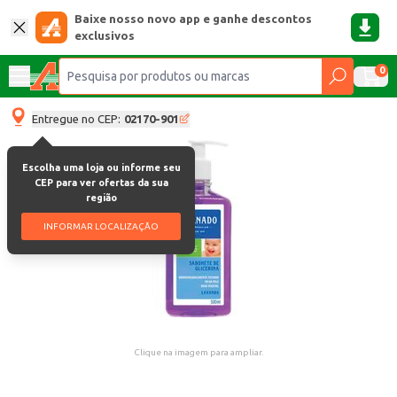
Baixe nosso novo app e ganhe descontos
exclusivos
0
Entregue no CEP:
02170-901
Escolha uma loja ou informe seu
CEP para ver ofertas da sua
região
INFORMAR LOCALIZAÇÃO
Clique na imagem para ampliar.