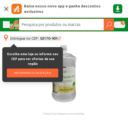
Baixe nosso novo app e ganhe descontos
exclusivos
0
Entregue no CEP:
02170-901
Escolha uma loja ou informe seu
CEP para ver ofertas da sua
região
INFORMAR LOCALIZAÇÃO
Clique na imagem para ampliar.