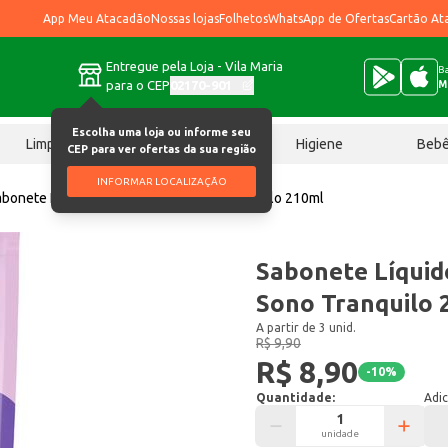
App Meu Atacadão
Nossas lojas
Folhetos
WhatsApp de Ofertas
Cartão At
Entregue pela Loja - Vila Maria
Ba
para o CEP
02170-901
M
Escolha uma loja ou informe seu
Limpeza
Chocolates
Higiene
Beb
CEP para ver ofertas da sua região
INFORMAR LOCALIZAÇÃO
bonete Líquido Infantil Baruel Sono Tranquilo 210ml
Sabonete Líquido
Sono Tranquilo 
A partir de 3 unid.
R$ 9,90
R$ 8,90
-
10
%
Quantidade:
Adic
unidade