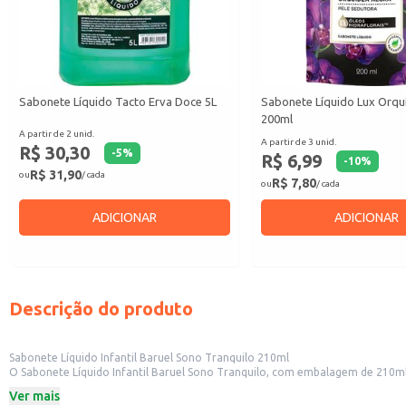
Sabonete Líquido Tacto Erva Doce 5L
Sabonete Líquido Lux Orqu
200ml
A partir de 2 unid.
A partir de 3 unid.
R$ 30,30
-
5
%
R$ 6,99
-
10
%
R$ 31,90
ou
/ cada
R$ 7,80
ou
/ cada
ADICIONAR
ADICIONAR
Descrição do produto
Sabonete Líquido Infantil Baruel Sono Tranquilo 210ml
O Sabonete Líquido Infantil Baruel Sono Tranquilo, com embalagem de 210ml, 
sensível dos pequenos.
Ver mais
Este produto é indicado para: