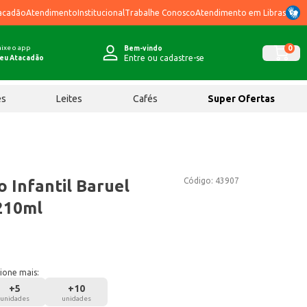
acadão
Atendimento
Institucional
Trabalhe Conosco
Atendimento em Libras
ixe o app
0
Bem-vindo
Entre ou cadastre-se
eu Atacadão
ês
Leites
Cafés
Super Ofertas
Código:
43907
 Infantil Baruel
210ml
ione mais:
+
5
+
10
unidades
unidades