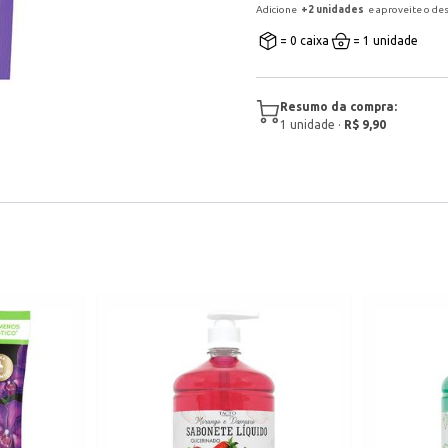
Adicione
+
2
unidade
s
e aproveite o de
= 0 caixa
= 1 unidade
Resumo da compra:
1
unidade
·
R$ 9,90