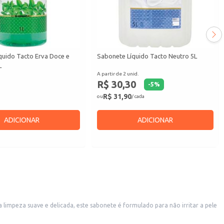
quido Tacto Erva Doce e
Sabonete Líquido Tacto Neutro 5L
L
A partir de 2 unid.
R$ 30,30
-
5
%
R$ 31,90
ou
/ cada
ADICIONAR
ADICIONAR
limpeza suave e delicada, este sabonete é formulado para não irritar a pele