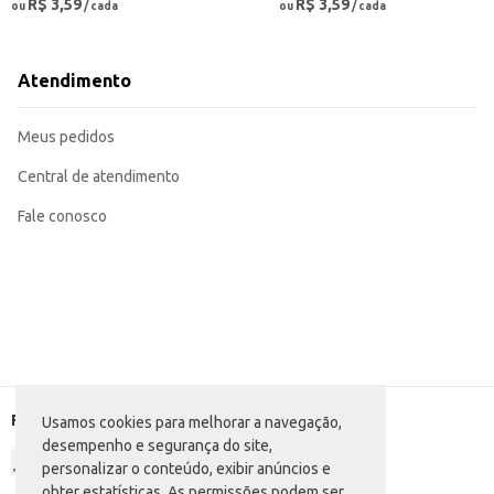
R$ 3,59
R$ 3,59
ou
/ cada
ou
/ cada
Atendimento
Meus pedidos
Central de atendimento
Fale conosco
Formas de pagamento
Usamos cookies para melhorar a navegação,
desempenho e segurança do site,
personalizar o conteúdo, exibir anúncios e
obter estatísticas. As permissões podem ser