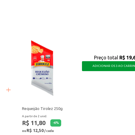
s.
onja macia.
irculares.
 torna um momento de cuidado e carinho, deixando a pele do seu bebê limpa, m
Preço total
R$ 19,
ADICIONAR OS 3 AO CARRI
Requeijão Tirolez 250g
A partir de 2 unid.
R$ 11,80
-
6
%
R$ 12,50
ou
/ cada