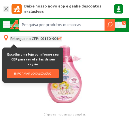
Baixe nosso novo app e ganhe descontos
exclusivos
0
Entregue no CEP:
02170-901
Escolha uma loja ou informe seu
CEP para ver ofertas da sua
região
INFORMAR LOCALIZAÇÃO
Clique na imagem para ampliar.