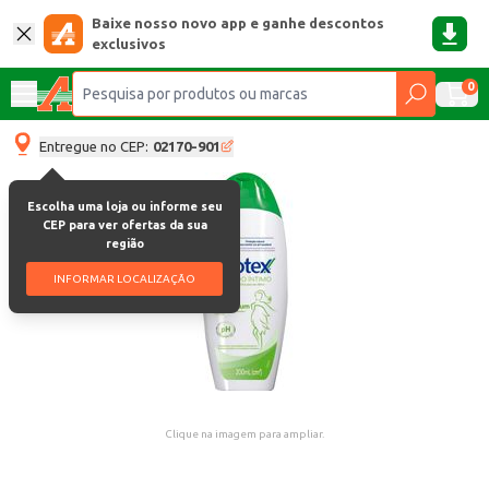
Baixe nosso novo app e ganhe descontos
exclusivos
0
Entregue no CEP:
02170-901
Escolha uma loja ou informe seu
CEP para ver ofertas da sua
região
INFORMAR LOCALIZAÇÃO
Clique na imagem para ampliar.