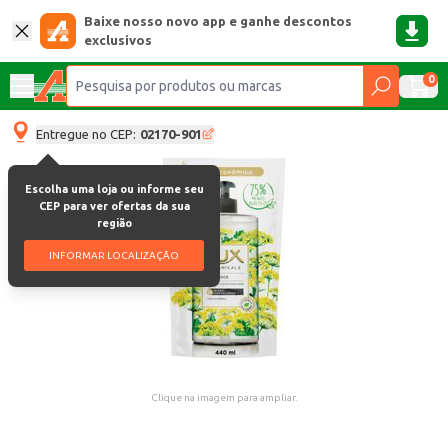
Baixe nosso novo app e ganhe descontos
exclusivos
0
Entregue no CEP:
02170-901
Escolha uma loja ou informe seu
CEP para ver ofertas da sua
região
INFORMAR LOCALIZAÇÃO
Clique na imagem para ampliar.