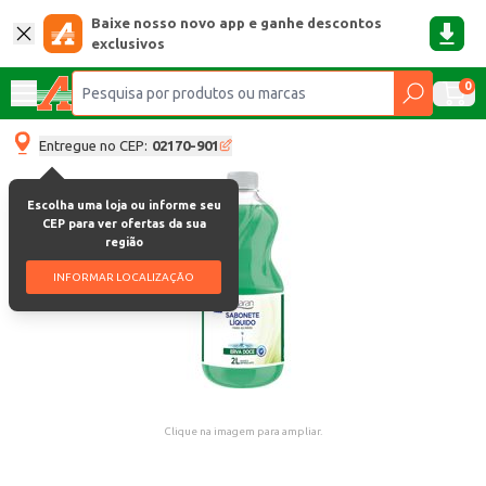
Baixe nosso novo app e ganhe descontos
exclusivos
0
Entregue no CEP:
02170-901
Escolha uma loja ou informe seu
CEP para ver ofertas da sua
região
INFORMAR LOCALIZAÇÃO
Clique na imagem para ampliar.